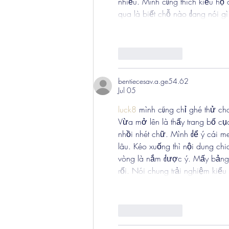
nhiều. Mình cũng thích kiểu họ 
qua là biết chỗ nào đang nói g
Like
Reply
bentiecesav.a.ge54.62
Jul 05
luck8
 mình cũng chỉ ghé thử cho
Vừa mở lên là thấy trang bố cụ
nhồi nhét chữ. Mình để ý cái 
lâu. Kéo xuống thì nội dung chia
vòng là nắm được ý. Mấy bảng t
rối. Nói chung trải nghiệm kiể
Like
Reply