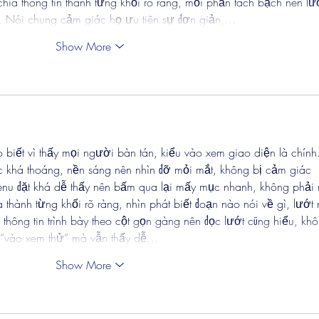
chia thông tin thành từng khối rõ ràng, mỗi phần tách bạch nên lư
ì. Nói chung cảm giác họ ưu tiên sự đơn giản,…
Show More
 biết vì thấy mọi người bàn tán, kiểu vào xem giao diện là chính
c khá thoáng, nền sáng nên nhìn đỡ mỏi mắt, không bị cảm giác 
menu đặt khá dễ thấy nên bấm qua lại mấy mục nhanh, không phải
 thành từng khối rõ ràng, nhìn phát biết đoạn nào nói về gì, lướt 
hông tin trình bày theo cột gọn gàng nên đọc lướt cũng hiểu, khô
u “vào xem thử” mà vẫn thấy dễ…
Show More