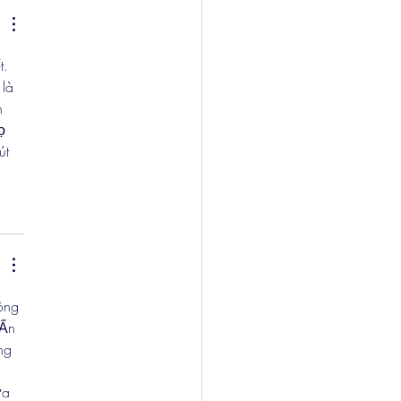
. 
là 
h 
ọ 
út 
ông 
 Ấn 
ng 
ữa 