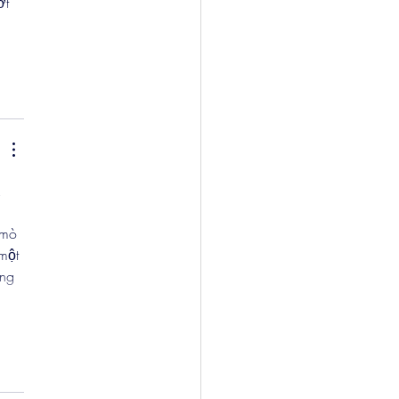
ớt 
. 
 mò 
một 
ng 