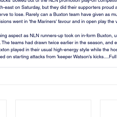
'Bucks' bowed out of the NLN promotion play-off competiti
rth-east on Saturday, but they did their supporters proud
serve to lose. Rarely can a Buxton team have given as muc
sions went in 'the Mariners' favour and in open play the v
guing aspect as NLN runners-up took on in-form Buxton, 
. The teams had drawn twice earlier in the season, and e
xton played in their usual high-energy style while the hos
d on starting attacks from 'keeper Watson's kicks....Ful