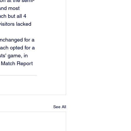
on at the semi-
 and most 
h but all 4 
isitors lacked 
unchanged for a 
ach opted for a 
ts' game, in 
l Match Report 
See All