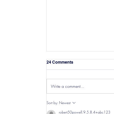
24 Comments
Write a comment...
Hereford Tickets
Sort by:
Newest
robert50powell.9.5.8.4+abc123