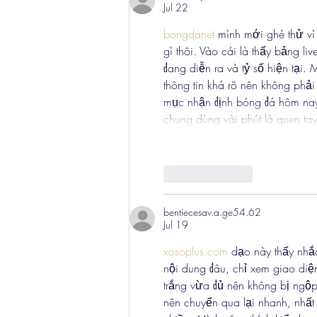
Jul 22
bongdanet
 mình mới ghé thử vì
gì thôi. Vào cái là thấy bảng li
đang diễn ra và tỷ số hiện tại.
thông tin khá rõ nên không phả
mục nhận định bóng đá hôm nay
chung dùng vài phút là quen ta
Like
Reply
bentiecesav.a.ge54.62
Jul 19
xosoplus.com
 dạo này thấy nhắ
nội dung đâu, chỉ xem giao diện
trắng vừa đủ nên không bị ngộp
nên chuyển qua lại nhanh, nhất 