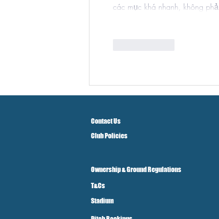
các mục khá nhanh, không phải 
Like
Reply
Contact Us
Club Policies
Ownership & Ground Regulations
T&Cs
Stadium
Pitch Bookings