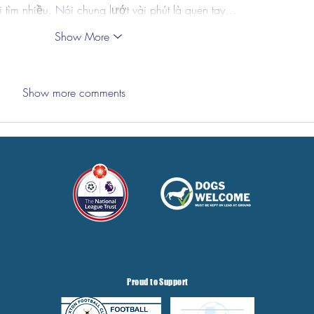
tìm nhiều. Nói chung lướt vài phút là quen tay…
Show More
Show more comments
Proud to Support