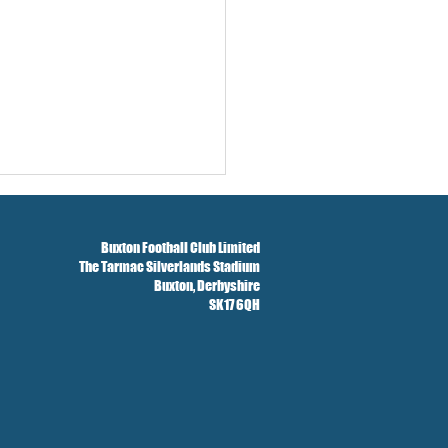
Buxton Football Club Limited
The Tarmac Silverlands Stadium
Buxton,
Derbyshire
SK17 6QH