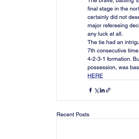
The brave, battling 
final stage in the no
certainly did not de
major refereeing deci
any luck at all.
The tie had an intri
7th consecutive time
4-2-3-1 formation. Bu
possession, was base
HERE
Recent Posts