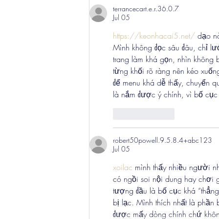
terrancecart.e.r.36.0.7
Jul 05
https://keonhacai5.net/
 dạo n
Mình không đọc sâu đâu, chỉ lư
trang làm khá gọn, nhìn không b
từng khối rõ ràng nên kéo xuốn
để menu khá dễ thấy, chuyển qu
là nắm được ý chính, vì bố cục 
Like
Reply
robert50powell.9.5.8.4+abc123
Jul 05
xoilac
 mình thấy nhiều người n
có ngồi soi nội dung hay chơi g
tượng đầu là bố cục khá “thẳng
bị lạc. Mình thích nhất là phần 
được mấy dòng chính chứ khôn