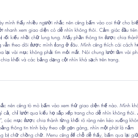
ày mình thấy nhiều người nhắc nên cũng bấm vào coi thử cho biết
ớt nhanh xem giao diện có dễ nhìn không thôi. Cảm giác đầu tiên 
ị rối kiểu nhồi chữ lung tung. Mấy phần thông tin được chia thàn
g vẫn theo dõi được mình đang ở đâu. Mình cũng thích cái cách h
a lại vài mục không phải tìm mỏi mắt. Nói chung lướt tầm vài ph
chia khối và các bảng dạng cột nhìn khá sạch trên trang.
hắc nên cũng tò mò bấm vào xem thử giao diện thế nào. Mình kh
ì cả, chỉ lướt qua kiểu họ sắp xếp trang cho dễ nhìn không thôi.
”, các mục được chia thành từng khối rõ ràng nên kéo xuống khô
bảng thông tin trình bày theo cột gọn gàng, nhìn một phát là nắm 
g bị chữ chồng chữ. Menu cũng để chỗ dễ thấy, bấm qua lại gi