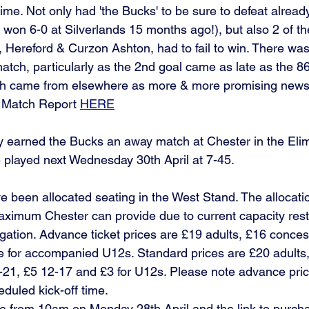
t time. Not only had 'the Bucks' to be sure to defeat alrea
won 6-0 at Silverlands 15 months ago!), but also 2 of t
 Hereford & Curzon Ashton, had to fail to win. There wa
atch, particularly as the 2nd goal came as late as the 86
ch came from elsewhere as more & more promising news 
ll Match Report 
HERE
y earned the Bucks an away match at Chester in the Eli
be played next Wednesday 30th April at 7-45. 
 been allocated seating in the West Stand. The allocatio
 maximum Chester can provide due to current capacity rest
gation. Advance ticket prices are £19 adults, £16 conces
e for accompanied U12s. Standard prices are £20 adults
-21, £5 12-17 and £3 for U12s. Please note advance pri
duled kick-off time.
ale from 10am on Monday 28th April and the link to purch