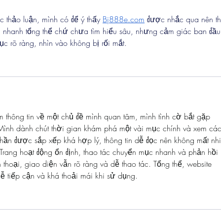
c thảo luận, mình có để ý thấy 
Bj888e.com
 được nhắc qua nên t
 nhanh tổng thể chứ chưa tìm hiểu sâu, nhưng cảm giác ban đầu 
ục rõ ràng, nhìn vào không bị rối mắt.
êm thông tin về một chủ đề mình quan tâm, mình tình cờ bắt gặp 
Mình dành chút thời gian khám phá một vài mục chính và xem các
hần được sắp xếp khá hợp lý, thông tin dễ đọc nên không mất nh
 Trang hoạt động ổn định, thao tác chuyển mục nhanh và phản hồi 
 thoại, giao diện vẫn rõ ràng và dễ thao tác. Tổng thể, website 
 tiếp cận và khá thoải mái khi sử dụng.