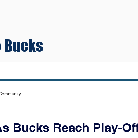
 Bucks
Teams
 Community
As Bucks Reach Play-Of