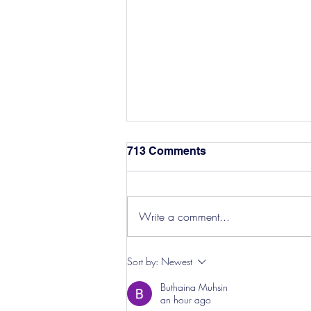
713 Comments
Write a comment...
Hereford Tickets
Sort by:
Newest
Buthaina Muhsin
an hour ago