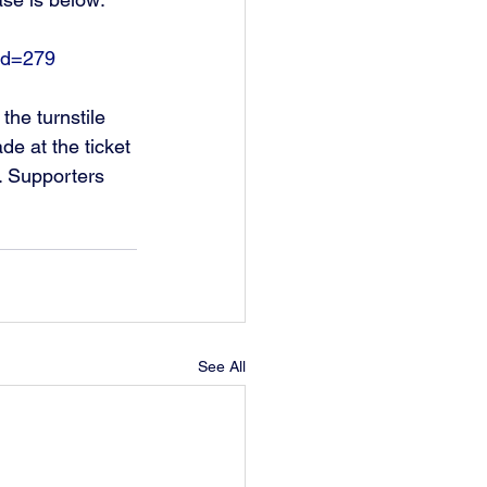
bId=279
he turnstile 
e at the ticket 
. Supporters 
See All