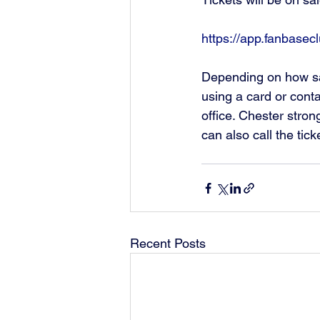
https://app.fanbase
Depending on how sale
using a card or cont
office. Chester stro
can also call the tic
Recent Posts