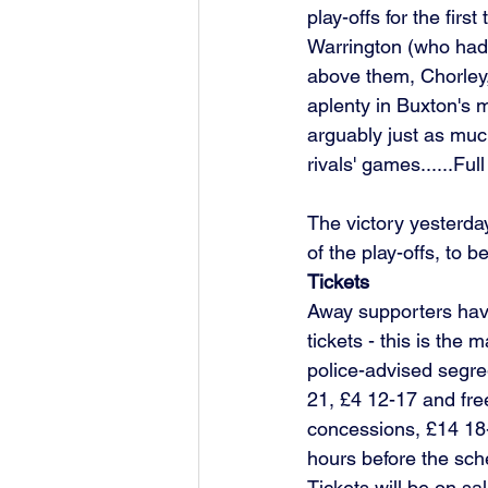
play-offs for the firs
Warrington (who had 
above them, Chorley,
aplenty in Buxton's m
arguably just as mu
rivals' games......Fu
The victory yesterda
of the play-offs, to 
Tickets
Away supporters have
tickets - this is the
police-advised segre
21, £4 12-17 and fre
concessions, £14 18
hours before the sche
Tickets will be on s