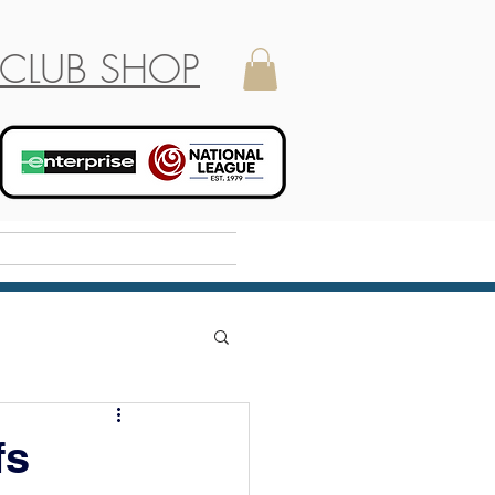
CLUB SHOP
Holiday Camp
fs