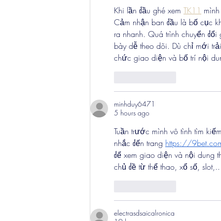
Khi lần đầu ghé xem 
TK11
 mình
Cảm nhận ban đầu là bố cục kh
ra nhanh. Quá trình chuyển đổi 
bày dễ theo dõi. Dù chỉ mới tr
chức giao diện và bố trí nội du
Like
Reply
minhduy6471
5 hours ago
Tuần trước mình vô tình tìm kiếm
nhắc đến trang 
https://9bet.c
để xem giao diện và nội dung t
chủ đề từ thể thao, xổ số, slot,
Like
Reply
electrasdsaicalronica