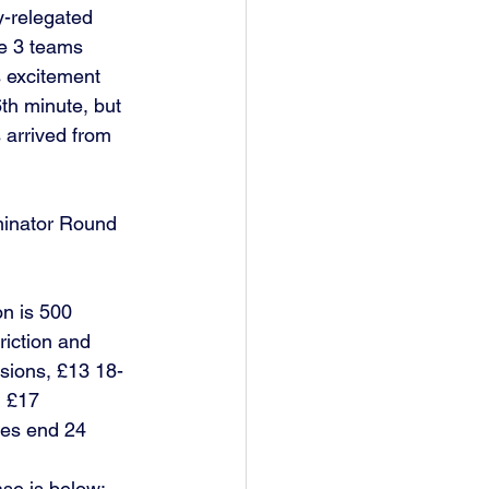
dy-relegated 
he 3 teams 
s excitement 
th minute, but 
arrived from 
minator Round 
n is 500 
riction and 
sions, £13 18-
, £17 
ces end 24 
ase is below: