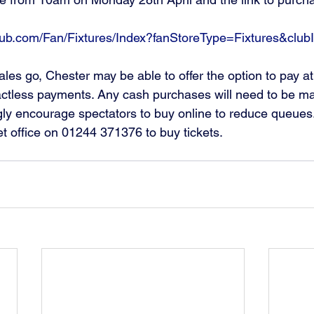
club.com/Fan/Fixtures/Index?fanStoreType=Fixtures&clu
s go, Chester may be able to offer the option to pay at t
actless payments. Any cash purchases will need to be mad
ngly encourage spectators to buy online to reduce queues
ket office on 01244 371376 to buy tickets.