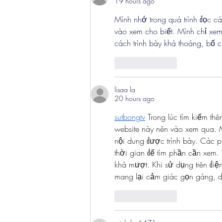
19 hours ago
Mình nhớ trong quá trình đọc cá
vào xem cho biết. Mình chỉ xem
cách trình bày khá thoáng, bố c
Like
Reply
lisaa la
20 hours ago
sutbongtv
 Trong lúc tìm kiếm th
website này nên vào xem qua. 
nội dung được trình bày. Các p
thời gian để tìm phần cần xem.
khá mượt. Khi sử dụng trên điện
mang lại cảm giác gọn gàng, dễ
Like
Reply