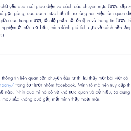
 chủ yếu quan sát giao diện và cách các chuyên mục được sắp x
á gọn gàng, các danh mục hiển thị rõ ràng nên việc làm quen di
giữa các trang mượt, tốc độ phản hồi ổn định và thông tin được tr
ải nghiệm ở mức cơ bản, mình đánh giá tích cực về cách nền tảng
ng.
 thông tin liên quan đến chuyện đầu tư thì lại thấy một bài viết có 
ompany/
 trong đợt lướt nhóm Facebook. Mình tò mò nên truy cập th
hế nào. Nhìn qua thì nó có vẻ khá trực quan và dễ hiểu, đa dạng
... màu sắc không quá gắt, mắt mình thấy thoải mái.