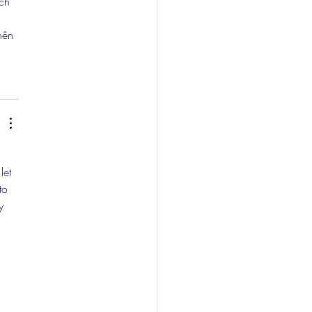
ch 
 
nên 
let 
to 
y 