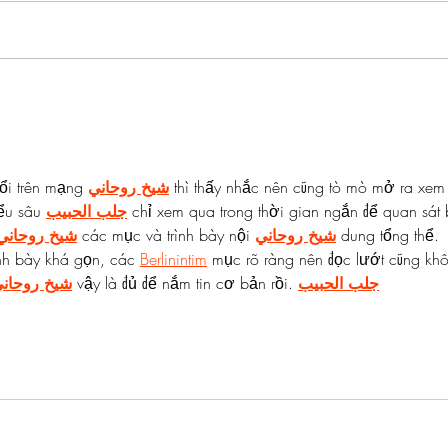
Pre-Season Concludes And
Sha
Grist Taken On Loan
On
ổi trên mạng 
شيخ روحاني
 thì thấy nhắc nên cũng tò mò mở ra xem
ểu sâu 
جلب الحبيب
 chỉ xem qua trong thời gian ngắn để quan sát 
شيخ روحاني
 các mục và trình bày nội 
شيخ روحاني
 dung tổng thể. 
nh bày khá gọn, các 
Berlinintim
 mục rõ ràng nên đọc lướt cũng kh
شيخ روحان
 vậy là đủ để nắm tin cơ bản rồi. 
جلب الحبيب