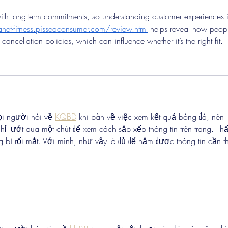
h long-term commitments, so understanding customer experiences i
anet-fitness.pissedconsumer.com/review.html
 helps reveal how peop
 cancellation policies, which can influence whether it’s the right fit.
i người nói về 
KQBD
 khi bàn về việc xem kết quả bóng đá, nên 
 lướt qua một chút để xem cách sắp xếp thông tin trên trang. Thấ
bị rối mắt. Với mình, như vậy là đủ để nắm được thông tin cần th