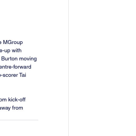
The MGroup 
e-up with 
an Burton moving 
centre-forward 
-scorer Tai 
pm kick-off 
away from 