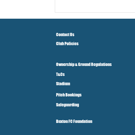
Contact Us
Club Policies
Ownership & Ground Regulations
T&Cs
Stadium
Pitch Bookings
Safeguarding
Buxton FC Foundation