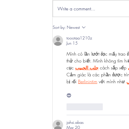
Write a comment...
Hereford Tickets
Sort by:
Newest
toootaa1210z
Jun 15
Mình có lần lướt đọc mấy trao đ
thử cho biết. Mình không tìm hi
cục 
جلب الحبيب
 cách sắp xếp 
Cảm giác là các phần được trì
bị rối 
Berlinintim
 với mình như 
ي
😍
Like
Reply
jahsi.abas
Mar 20