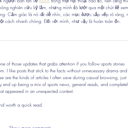
i người bàn tán về 
hb88
 trong một hội thoại nào đó, nên cũng thí
hông nghiên cứu kỹ lắm, nhưng mình đã lướt qua một chút để xem
ung. Cảm giác là nó rất dễ nhìn, các mục được sắp xếp rõ ràng, 
một cách nhanh chóng. Đối với mình, như vậy là hoàn toàn ổn.
 of those updates that grabs attention if you follow sports stories 
m. I like posts that stick to the facts without unnecessary drama and 
e are the kinds of articles I often save during casual browsing, just 
lly end up being a mix of sports news, general reads, and completel
hat appeared in an unexpected context.
and worth a quick read.
Show more comments