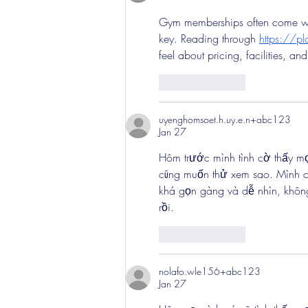
Gym memberships often come wit
key. Reading through 
https://pl
feel about pricing, facilities, and
Like
Reply
uyenghomsoet.h.uy.e.n+abc123
Jan 27
Hôm trước mình tình cờ thấy mọ
cũng muốn thử xem sao. Mình chỉ
khá gọn gàng và dễ nhìn, không 
rồi.
Like
Reply
nolafo.wle156+abc123
Jan 27