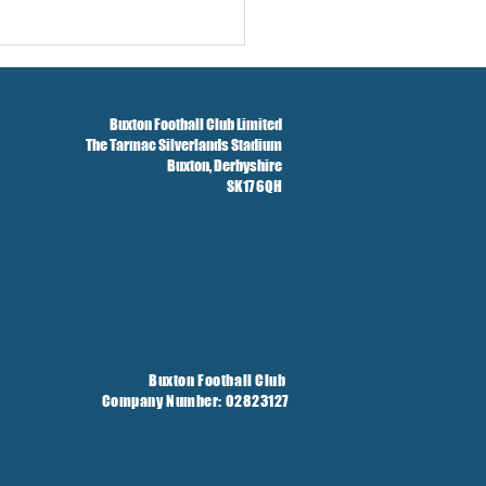
Buxton Football Club Limited
The Tarmac Silverlands Stadium
Buxton,
Derbyshire
SK17 6QH
Buxton Football Club
Company Number: 02823127