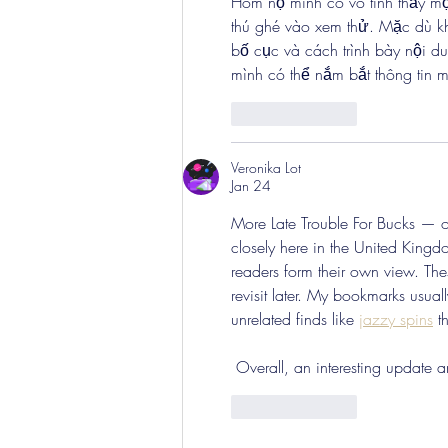
Hôm nọ mình có vô tình thấy mọ
thú ghé vào xem thử. Mặc dù k
bố cục và cách trình bày nội d
mình có thể nắm bắt thông tin 
Like
Reply
Veronika Lot
Jan 24
More Late Trouble For Bucks — one
closely here in the United Kingdo
readers form their own view. Thes
revisit later. My bookmarks usua
unrelated finds like 
jazzy spins
 t
 Overall, an interesting update 
Like
Reply