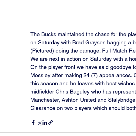
The Bucks maintained the chase for the play-
on Saturday with Brad Grayson bagging a b
(Pictured) doing the damage. Full Match Re
We are next in action on Saturday with a 
On the player front we have said goodbye t
Mossley after making 24 (7) appearances. 
this season and he leaves with best wishes f
midfielder Chris Baguley who has represent
Manchester, Ashton United and Stalybridge. W
Clearance on two players which should both