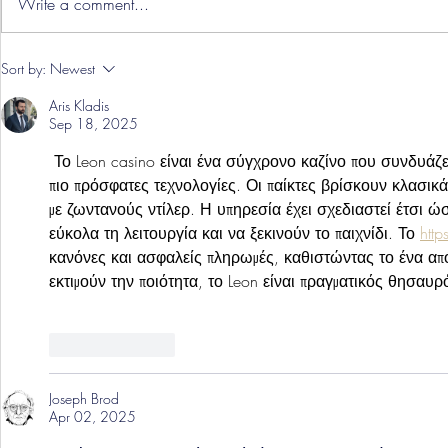
Write a comment...
Hereford Tickets
Pre-Season
Sort by:
Newest
Grist Take
Aris Kladis
Sep 18, 2025
 Το Leon casino είναι ένα σύγχρονο καζίνο που συνδυάζει
πιο πρόσφατες τεχνολογίες. Οι παίκτες βρίσκουν κλασικά
με ζωντανούς ντίλερ. Η υπηρεσία έχει σχεδιαστεί έτσι ώ
εύκολα τη λειτουργία και να ξεκινούν το παιχνίδι. Το 
htt
κανόνες και ασφαλείς πληρωμές, καθιστώντας το ένα από 
εκτιμούν την ποιότητα, το Leon είναι πραγματικός θησαυρ
Like
Reply
Joseph Brod
Apr 02, 2025