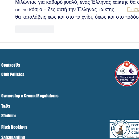
Μιλώντας για καθαρό μυαλό, ένας Έλληνας παίκτης θα σου
online κόσμο – δες αυτή την Έλληνας παίκτης	
Επισκ
θα καταλάβεις πως και στο παιχνίδι, όπως και στο ποδό
Like
Reply
Contact Us
Club Policies
Ownership & Ground Regulations
T&Cs
Stadium
Pitch Bookings
Safeguarding